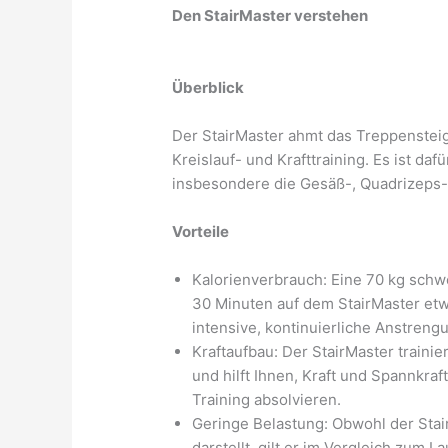
Den StairMaster verstehen
Überblick
Der StairMaster ahmt das Treppensteig
Kreislauf- und Krafttraining. Es ist daf
insbesondere die Gesäß-, Quadrizeps
Vorteile
Kalorienverbrauch: Eine 70 kg schw
30 Minuten auf dem StairMaster etw
intensive, kontinuierliche Anstreng
Kraftaufbau: Der StairMaster traini
und hilft Ihnen, Kraft und Spannkraf
Training absolvieren.
Geringe Belastung: Obwohl der Sta
darstellt, gilt er im Vergleich zum 