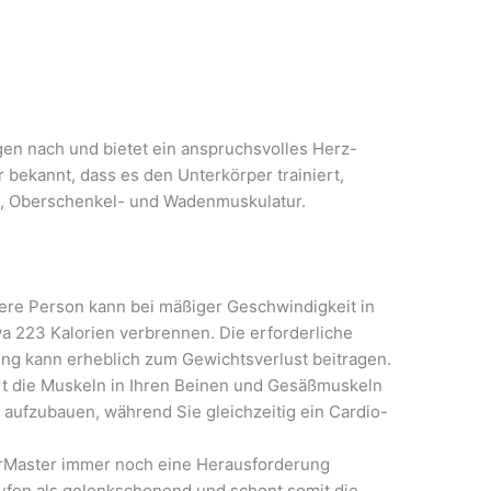
en nach und bietet ein anspruchsvolles Herz-
ür bekannt, dass es den Unterkörper trainiert,
-, Oberschenkel- und Wadenmuskulatur.
ere Person kann bei mäßiger Geschwindigkeit in
a 223 Kalorien verbrennen. Die erforderliche
ung kann erheblich zum Gewichtsverlust beitragen.
ert die Muskeln in Ihren Beinen und Gesäßmuskeln
t aufzubauen, während Sie gleichzeitig ein Cardio-
irMaster immer noch eine Herausforderung
Laufen als gelenkschonend und schont somit die