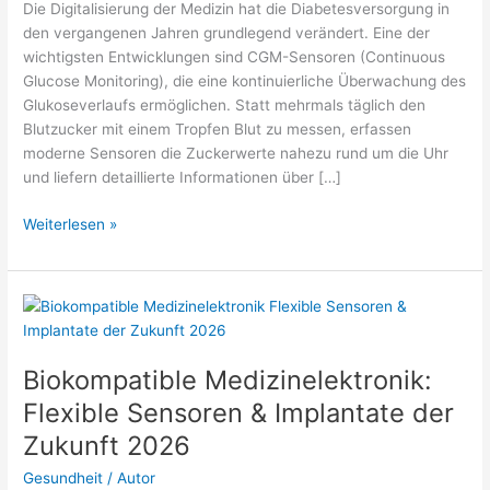
Die Digitalisierung der Medizin hat die Diabetesversorgung in
den vergangenen Jahren grundlegend verändert. Eine der
wichtigsten Entwicklungen sind CGM-Sensoren (Continuous
Glucose Monitoring), die eine kontinuierliche Überwachung des
Glukoseverlaufs ermöglichen. Statt mehrmals täglich den
Blutzucker mit einem Tropfen Blut zu messen, erfassen
moderne Sensoren die Zuckerwerte nahezu rund um die Uhr
und liefern detaillierte Informationen über […]
CGM-
Weiterlesen »
Sensoren
in
der
Medizintechnik:
Wie
kontinuierliche
Biokompatible Medizinelektronik:
Glukosemessung
Flexible Sensoren & Implantate der
funktioniert
Zukunft 2026
2026
Gesundheit
/
Autor