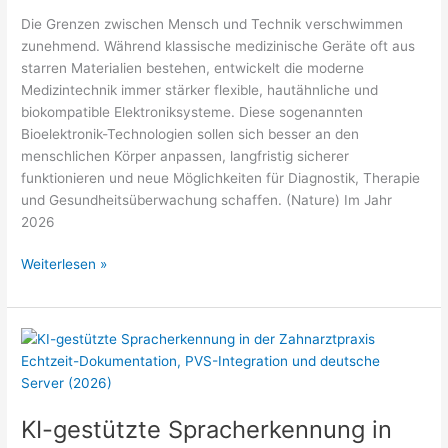
Die Grenzen zwischen Mensch und Technik verschwimmen
zunehmend. Während klassische medizinische Geräte oft aus
starren Materialien bestehen, entwickelt die moderne
Medizintechnik immer stärker flexible, hautähnliche und
biokompatible Elektroniksysteme. Diese sogenannten
Bioelektronik-Technologien sollen sich besser an den
menschlichen Körper anpassen, langfristig sicherer
funktionieren und neue Möglichkeiten für Diagnostik, Therapie
und Gesundheitsüberwachung schaffen. (Nature) Im Jahr
2026
Biokompatible
Weiterlesen »
Medizinelektronik:
Flexible
Sensoren
&
Implantate
der
Zukunft
KI-gestützte Spracherkennung in
2026