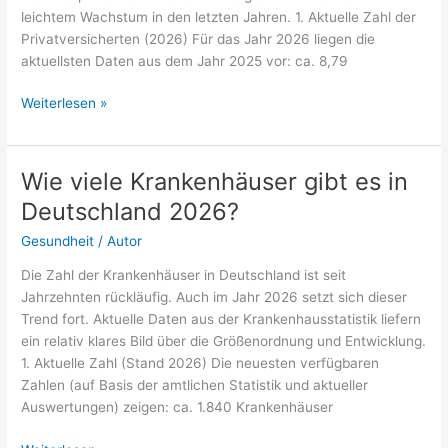
leichtem Wachstum in den letzten Jahren. 1. Aktuelle Zahl der
Privatversicherten (2026) Für das Jahr 2026 liegen die
aktuellsten Daten aus dem Jahr 2025 vor: ca. 8,79
Wie
Weiterlesen »
viele
Menschen
sind
Wie viele Krankenhäuser gibt es in
in
Deutschland 2026?
Deutschland
2026
Gesundheit
/
Autor
in
Die Zahl der Krankenhäuser in Deutschland ist seit
der
Jahrzehnten rückläufig. Auch im Jahr 2026 setzt sich dieser
PKV?
Trend fort. Aktuelle Daten aus der Krankenhausstatistik liefern
ein relativ klares Bild über die Größenordnung und Entwicklung.
1. Aktuelle Zahl (Stand 2026) Die neuesten verfügbaren
Zahlen (auf Basis der amtlichen Statistik und aktueller
Auswertungen) zeigen: ca. 1.840 Krankenhäuser