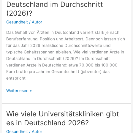
Deutschland im Durchschnitt
im
(2026)?
Alltag
Gesundheit
/
Autor
Das Gehalt von Ärzten in Deutschland variiert stark je nach
Berufserfahrung, Position und Arbeitsort. Dennoch lassen sich
für das Jahr 2026 realistische Durchschnittswerte und
typische Gehaltsspannen ableiten. Wie viel verdienen Ärzte in
Deutschland im Durchschnitt (2026)? Im Durchschnitt
verdienen Ärzte in Deutschland: etwa 70.000 bis 100.000
Euro brutto pro Jahr im Gesamtschnitt (jobvector) das
entspricht
Wie
Weiterlesen »
viel
verdienen
Ärzte
Wie viele Universitätskliniken gibt
in
es in Deutschland 2026?
Deutschland
im
Gesundheit
/
Autor