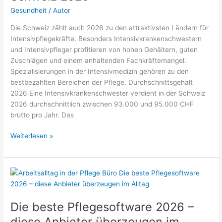
Echtzeit-
Gesundheit
/
Autor
Dokumentation,
Die Schweiz zählt auch 2026 zu den attraktivsten Ländern für
PVS-
Intensivpflegekräfte. Besonders Intensivkrankenschwestern
Integration
und Intensivpfleger profitieren von hohen Gehältern, guten
und
Zuschlägen und einem anhaltenden Fachkräftemangel.
deutsche
Spezialisierungen in der Intensivmedizin gehören zu den
Server
bestbezahlten Bereichen der Pflege. Durchschnittsgehalt
(2026)
2026 Eine Intensivkrankenschwester verdient in der Schweiz
2026 durchschnittlich zwischen 93.000 und 95.000 CHF
brutto pro Jahr. Das
Intensivkrankenschwester
Weiterlesen »
Gehalt
Schweiz
2026
Die beste Pflegesoftware 2026 –
diese Anbieter überzeugen im