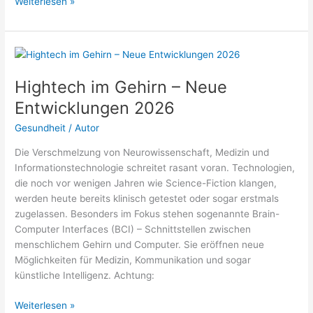
Wie
Weiterlesen »
viele
Krankenhäuser
gibt
es
in
Hightech im Gehirn – Neue
Deutschland
Entwicklungen 2026
2026?
Gesundheit
/
Autor
Die Verschmelzung von Neurowissenschaft, Medizin und
Informationstechnologie schreitet rasant voran. Technologien,
die noch vor wenigen Jahren wie Science-Fiction klangen,
werden heute bereits klinisch getestet oder sogar erstmals
zugelassen. Besonders im Fokus stehen sogenannte Brain-
Computer Interfaces (BCI) – Schnittstellen zwischen
menschlichem Gehirn und Computer. Sie eröffnen neue
Möglichkeiten für Medizin, Kommunikation und sogar
künstliche Intelligenz. Achtung:
Hightech
Weiterlesen »