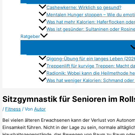
Cashewkerne: Wirklich so gesund?
Mentalen Hunger stoppen – Wie du emot
Was hat mehr Kalorien: Haferflocken ode
Was ist gesünder: Sultaninen oder Rosin
Ratgeber
Qigong-Übung für ein langes Leben (202
Treppenlift für kurvige Treppen: Macht d
Radionik: Wobei kann die Heilmethode he
Was hat weniger Kalorien: Schmand oder
Sitzgymnastik für Senioren im Roll
/
Fitness
/ Von
Autor
Bei vielen älteren Erwachsenen kann der Verlust von Autono
Einsamkeit führen. Nicht in der Lage zu sein, normale alltägl
Haushaltsgegenstände, das Bewegen von Raum zu Raum oder 