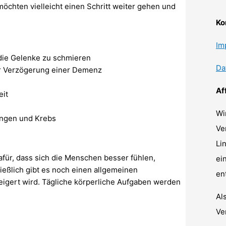
möchten vielleicht einen Schritt weiter gehen und
Ko
Im
 die Gelenke zu schmieren
Da
er Verzögerung einer Demenz
Af
eit
Wi
ungen und Krebs
Ve
Li
afür, dass sich die Menschen besser fühlen,
ei
ießlich gibt es noch einen allgemeinen
en
eigert wird. Tägliche körperliche Aufgaben werden
Al
Ve