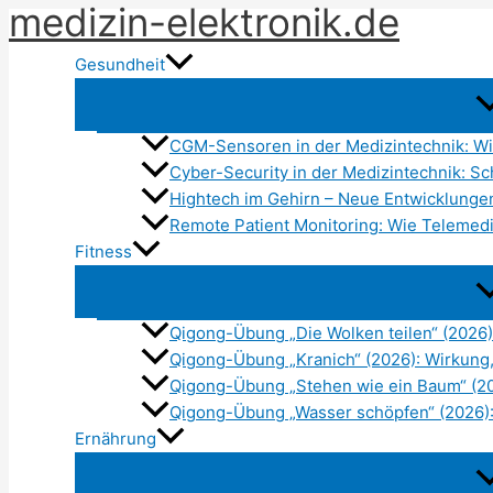
medizin-elektronik.de
Zum
Inhalt
Gesundheit
springen
CGM-Sensoren in der Medizintechnik: Wi
Cyber-Security in der Medizintechnik: Sc
Hightech im Gehirn – Neue Entwicklunge
Remote Patient Monitoring: Wie Telemedi
Fitness
Qigong-Übung „Die Wolken teilen“ (2026)
Qigong-Übung „Kranich“ (2026): Wirkung
Qigong-Übung „Stehen wie ein Baum“ (202
Qigong-Übung „Wasser schöpfen“ (2026): 
Ernährung