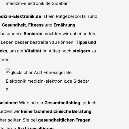
dizin-Elektronik.de
ist ein Ratgeberportal rund
m
Gesundheit
,
Fitness
und
Ernährung
.
sbesondere
Senioren
möchten wir dabei helfen,
r Leben besser bestreiten zu können.
Tipps und
icks
, um die
Vitalität
im Alltag noch
steigern
zu
nnen.
sclaimer:
Wir sind ein
Gesundheitsblog
, jedoch
setzen wir
keine fachmedizinische Beratung
.
her sollten Sie bei
gesundheitlichen Fragen
ets Ihren
Arzt konsultieren
.