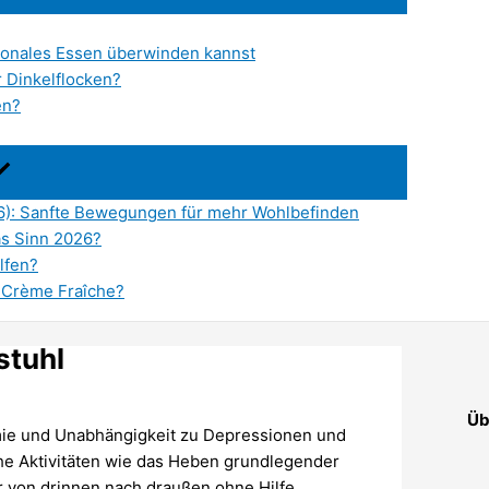
ionales Essen überwinden kannst
r Dinkelflocken?
en?
6): Sanfte Bewegungen für mehr Wohlbefinden
as Sinn 2026?
lfen?
 Crème Fraîche?
stuhl
Üb
mie und Unabhängigkeit zu Depressionen und
iche Aktivitäten wie das Heben grundlegender
von drinnen nach draußen ohne Hilfe