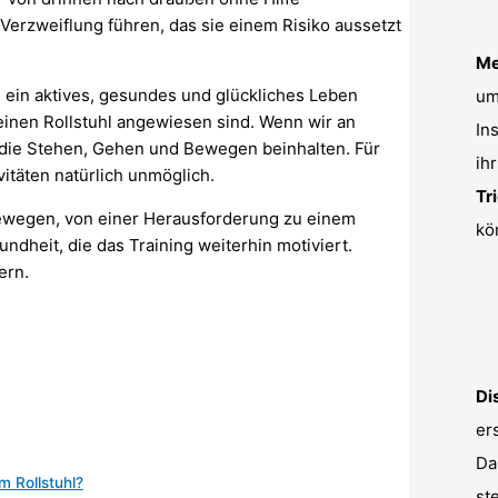
 Verzweiflung führen, das sie einem Risiko aussetzt
Me
 ein aktives, gesundes und glückliches Leben
u
 einen Rollstuhl angewiesen sind. Wenn wir an
In
 die Stehen, Gehen und Bewegen beinhalten. Für
ih
vitäten natürlich unmöglich.
Tr
 bewegen, von einer Herausforderung zu einem
kö
dheit, die das Training weiterhin motiviert.
ern.
Di
er
Da
m Rollstuhl?
st